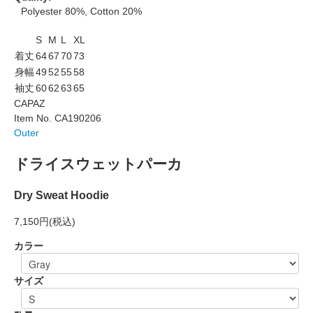
Polyester 80%, Cotton 20%
S
M
L
XL
着丈
64
67
70
73
身幅
49
52
55
58
袖丈
60
62
63
65
CAPAZ
Item No. CA190206
Outer
ドライスウェットパーカ
Dry Sweat Hoodie
7,150円
(税込)
カラー
サイズ