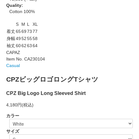
Quality:
Cotton 100%
S
M
L
XL
着丈
65
69
73
77
身幅
49
52
55
58
袖丈
60
62
63
64
CAPAZ
Item No. CA230104
Casual
CPZビッグロゴロングTシャツ
CPZ Big Logo Long Sleeved Shirt
4,180円
(税込)
カラー
サイズ