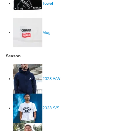
Towel
Mug
Season
2023 A/W
2023 S/S