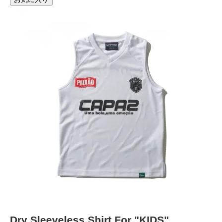
Dry Sleeveless Shirt For "KIDS"