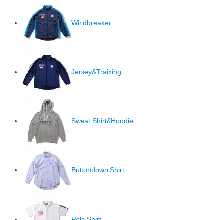
Windbreaker
Jersey&Training
Sweat Shirt&Hoodie
Buttondown Shirt
Polo Shirt