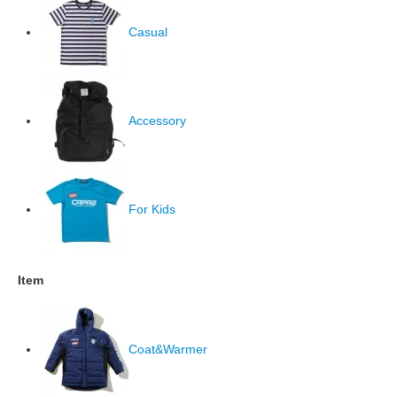
Casual
Accessory
For Kids
Item
Coat&Warmer