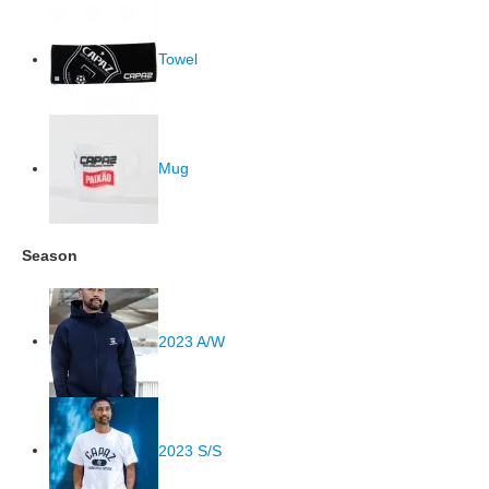
Towel
Mug
Season
2023 A/W
2023 S/S